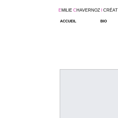
E
MILIE
C
HAVERNOZ
I
CRÉAT
ACCUEIL
BIO