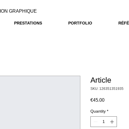
ION GRAPHIQUE
PRESTATIONS
PORTFOLIO
RÉF
Article
SKU: 126351351935
Price
€45.00
Quantity
*