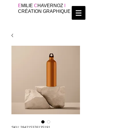
E
MILIE
C
HAVERNOZ
I
CRÉATION GRAPHIQUE
SKU: 284215376135191